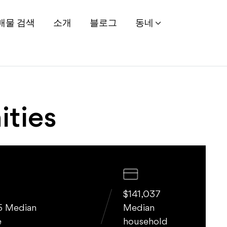
 | 은퇴 주택 전문 유빈 
매물 검색
소개
블로그
동네
ties
$141,037
5 Median
Median
e
household