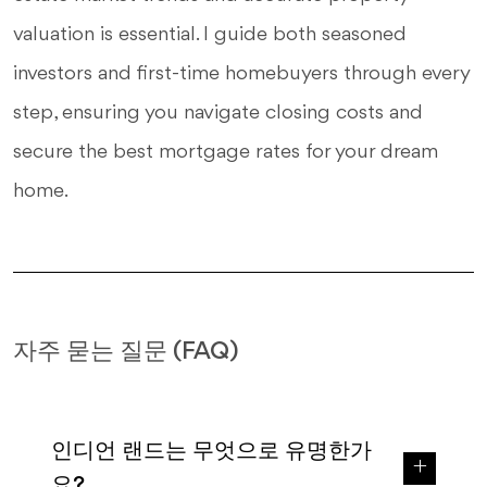
valuation is essential. I guide both seasoned
investors and first-time homebuyers through every
step, ensuring you navigate closing costs and
secure the best mortgage rates for your dream
home.
자주 묻는 질문 (FAQ)
인디언 랜드는 무엇으로 유명한가
요?