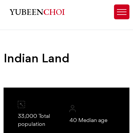
Indian Land, SC Real Estate - Top
YUBEEN
CHOI
Indian Land
33,000 Total
40 Median age
population