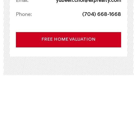
Email:
yubeen.choi@exprealty.com
Phone:
(704) 668-1668
FREE HOME VALUATION