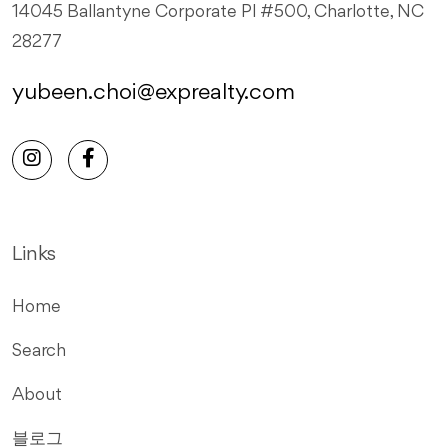
14045 Ballantyne Corporate Pl #500, Charlotte, NC
28277
yubeen.choi@exprealty.com
Links
Home
Search
About
블로그