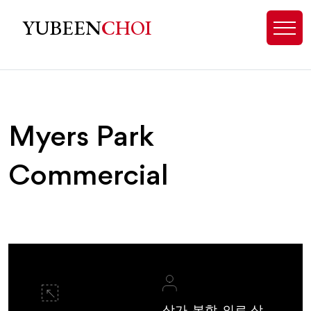
Myers Park, NC Homes for Sale - E
YUBEEN
CHOI
Myers Park
Commercial