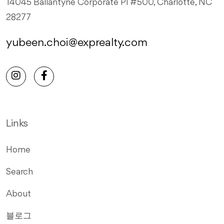
14045 Ballantyne Corporate Pl #500, Charlotte, NC
28277
yubeen.choi@exprealty.com
Links
Home
Search
About
블로그