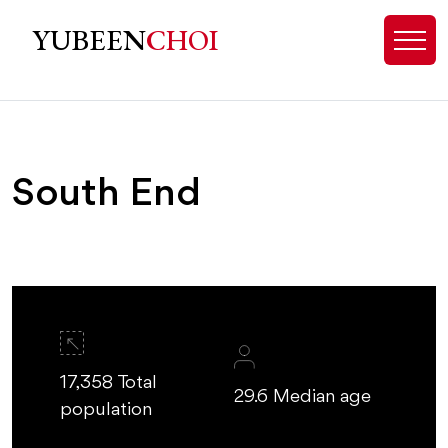
South End Charlotte Real Estate 
YUBEEN
CHOI
South End
17,358 Total
29.6 Median age
population