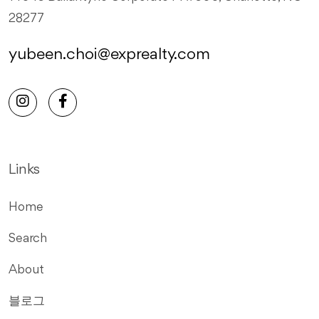
28277
yubeen.choi@exprealty.com
Links
Home
Search
About
블로그