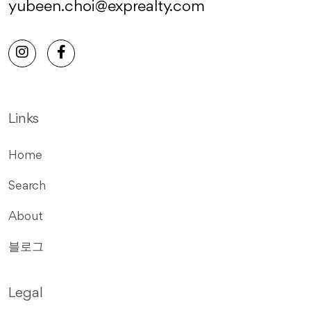
yubeen.choi@exprealty.com
Links
Home
Search
About
블로그
Legal