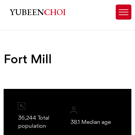
Fort Mill, SC Homes for Sale - Ex
YUBEEN
CHOI
Fort Mill
36,244 Total
38.1 Median age
population