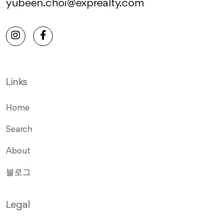
yubeen.choi@exprealty.com
Links
Home
Search
About
블로그
Legal