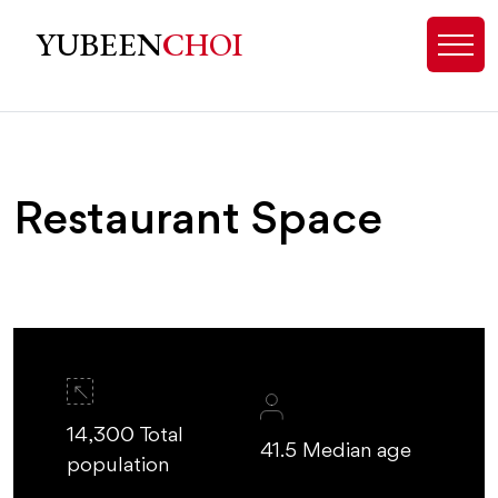
샬럿 식당 상가 임대 및 매매 | 상
YUBEEN
CHOI
Restaurant Space
14,300 Total
41.5 Median age
population