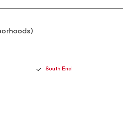
orhoods)
South End