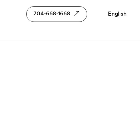
English
704-668-1668