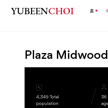
Plaza Midwood Homes f
YUBEEN
CHOI
홈
Plaza Midwoo
4,349 Total
36
population
ag