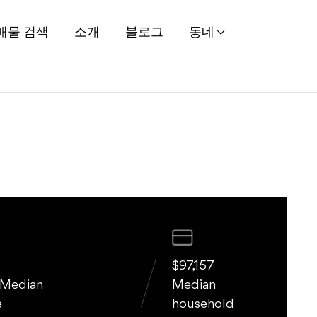
or Sale, Charlotte NC
매물 검색
소개
블로그
동네
d
$97,157
 Median
Median
e
household