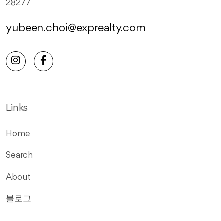
28277
yubeen.choi@exprealty.com
Links
Home
Search
About
블로그