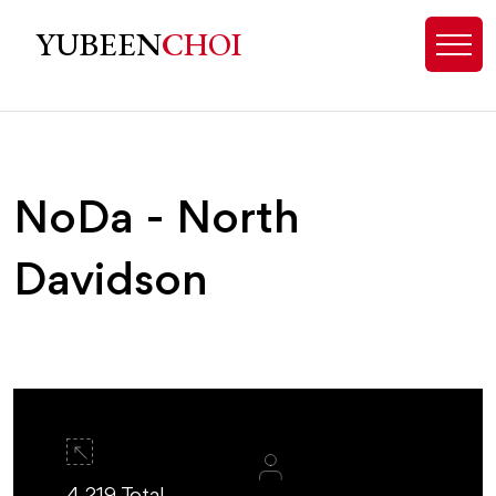
NoDa Real Estate, Charlotte NC -
YUBEEN
CHOI
NoDa - North
Davidson