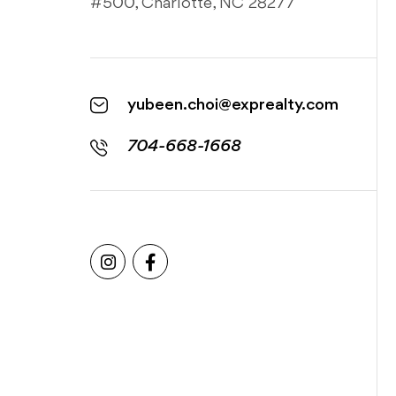
#500, Charlotte, NC 28277
yubeen.choi@exprealty.com
704-668-1668