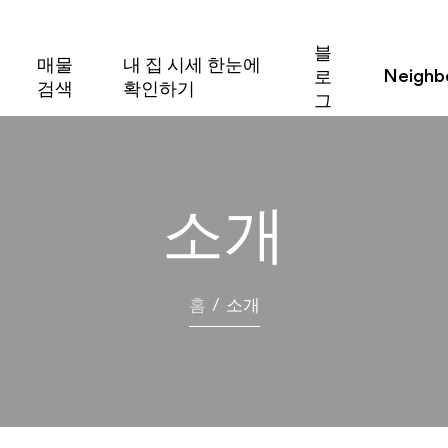
얼터 유빈 초이
블
매물
내 집 시세 한눈에
Neighb
로
검색
확인하기
그
소개
홈
/
소개