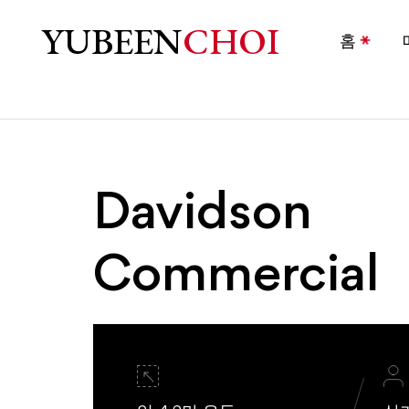
Davidson, NC Homes for 
YUBEEN
CHOI
홈
Davidson
Commercial