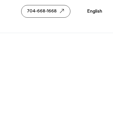
 Realtor
English
704-668-1668