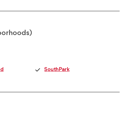
orhoods)
nd
SouthPark