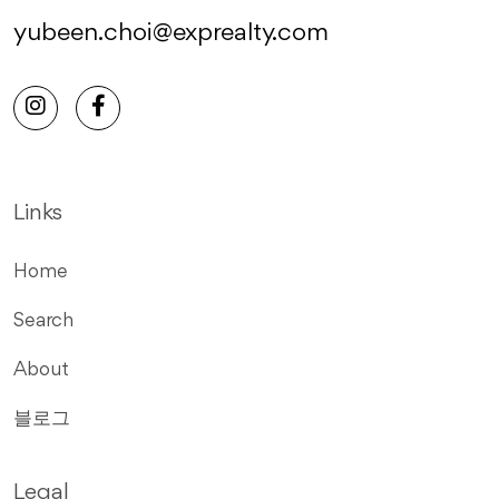
yubeen.choi@exprealty.com
Links
Home
Search
About
블로그
Legal