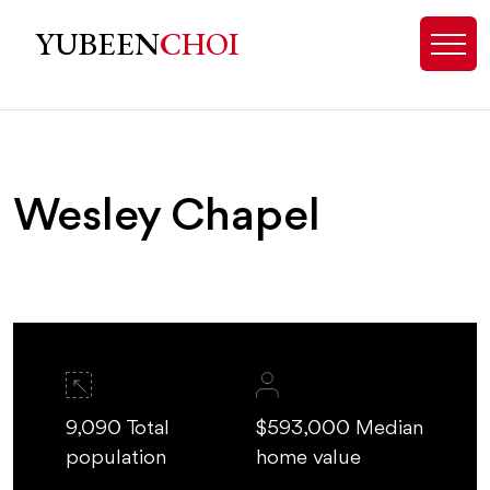
Wesley Chapel, NC Homes for Sale
YUBEEN
CHOI
Wesley Chapel
9,090 Total
$593,000 Median
population
home value