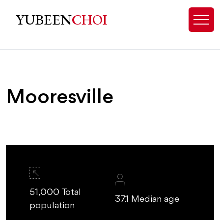
무어스빌 (Mooresville) 부동산 |
YUBEEN
CHOI
Mooresville
51,000 Total
37.1 Median age
population