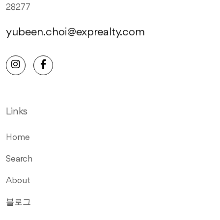
28277
yubeen.choi@exprealty.com
Links
Home
Search
About
블로그