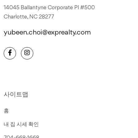
14045 Ballantyne Corporate Pl #500
Charlotte, NC 28277
yubeen.choi@exprealty.com
사이트맵
홈
내 집 시세 확인