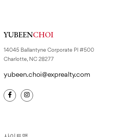
YUBEEN
CHOI
14045 Ballantyne Corporate Pl #500
Charlotte, NC 28277
yubeen.choi@exprealty.com
사이트맵