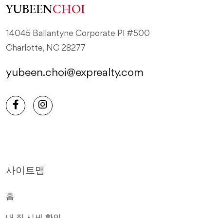
YUBEEN
CHOI
14045 Ballantyne Corporate Pl #500
Charlotte, NC 28277
yubeen.choi@exprealty.com
사이트맵
홈